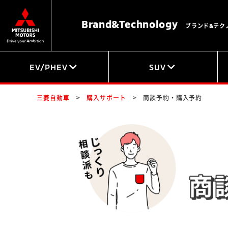
Brand&
Technology
ブランド&テク
EV/PHEV
SUV
三菱自動車
購入サポート
商談予約・購入予約