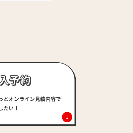
っとオンライン
見積内容で
したい！