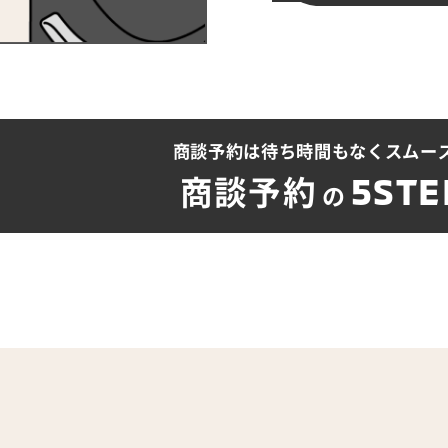
商談予約は待ち時間も
なくスムー
5STE
商談予約
の