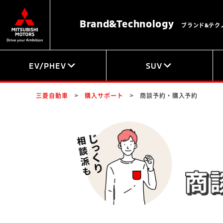
Brand&
Technology
ブランド&テク
EV/PHEV
SUV
三菱自動車
購入サポート
商談予約・購入予約