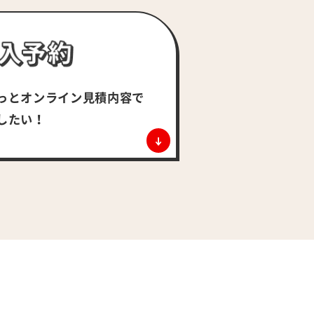
っとオンライン
見積内容で
したい！