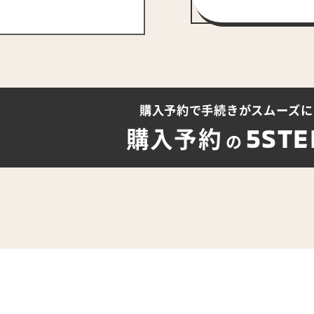
購入予約で手続きが
スムーズに
5STE
購入予約
の