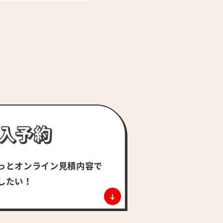
っとオンライン
見積内容で
したい！