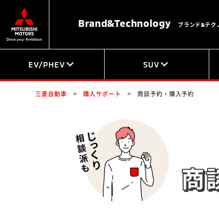
Brand&
Technology
ブランド&テク
EV/PHEV
SUV
三菱自動車
購入サポート
商談予約・購入予約