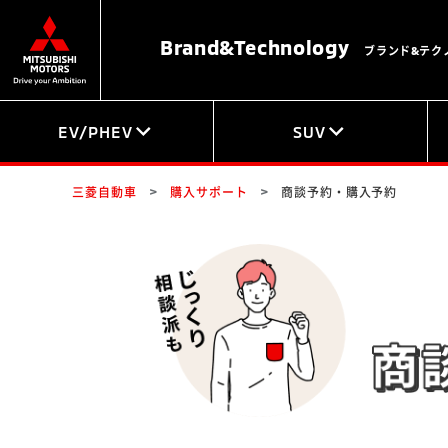
Brand&
Technology
ブランド&テク
EV/PHEV
SUV
三菱自動車
購入サポート
商談予約・購入予約