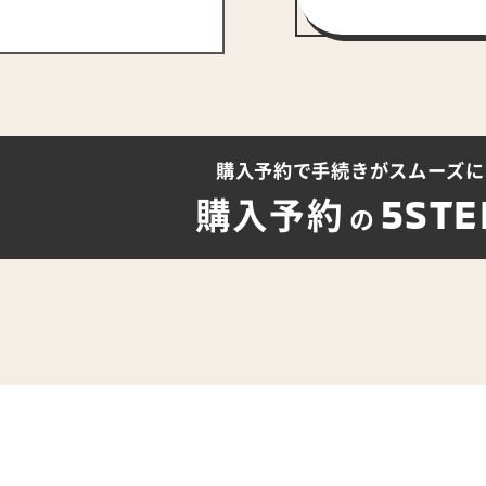
購入予約で手続きが
スムーズに
5STE
購入予約
の