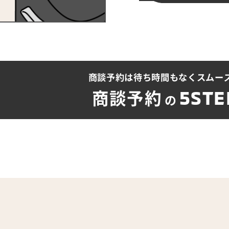
商談予約は待ち時間も
なくスムー
5STE
商談予約
の