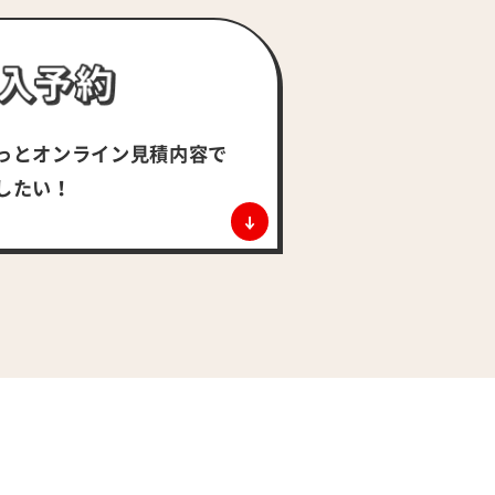
っとオンライン
見積内容で
したい！