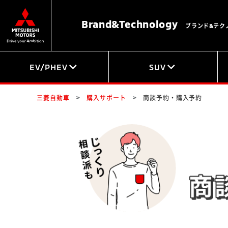
Brand&
Technology
ブランド&テク
EV/PHEV
SUV
三菱自動車
購入サポート
商談予約・購入予約