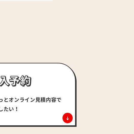
っとオンライン
見積内容で
したい！