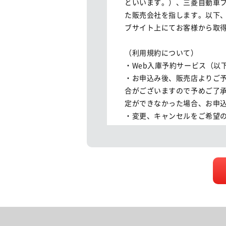
といいます。）、三菱自動車
た販売会社を指します。以下
ブサイト上にてお客様から取得
（利用規約について）

・Web入庫予約サービス（以
・お申込み後、販売店よりご
合がございますので予めご了
定ができなかった場合、お申込
・変更、キャンセルをご希望の
・ご連絡無く受付時間を過ぎ
を希望される販売店へ直接お問
・各販売店の定める定休日、
ございますので、ご了承くださ
（個人情報の取扱い）

三菱自動車グループは、本サ
取り扱い規約
に従い適切に取り