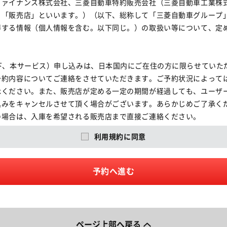
ファイナンス株式会社、三菱自動車特約販売会社（三菱自動車工業株
、「販売店」といいます。）（以下、総称して「三菱自動車グループ
する情報（個人情報を含む。以下同じ。）の取扱い等について、定め
下、本サービス）申し込みは、日本国内にご在住の方に限らせていただ
予約内容についてご連絡をさせていただきます。ご予約状況によって
承ください。また、販売店が定める一定の期間が経過しても、ユーザ
みをキャンセルさせて頂く場合がございます。あらかじめご了承くだ
場合は、入庫を希望される販売店まで直接ご連絡ください。

た場合には、ご予約をキャンセルさせていただく場合がありますので
利用規約に同意
合せください。

および年末年始、ゴールデンウイーク連休、夏期休暇の時期にはご要
い。

予約へ進む
ービスの実施によって取得する個人情報については、本規約に加えて
扱うものとします。

ページ上部へ戻る