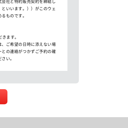
式会社と特約販売契約を締結し
」といいます。））がこのウェ
るものです。

きます。

は、ご希望の日時に添えない場
ーとの連絡がつかずご予約の確
さい。

、再度ご予約いただくか、入庫
望の日時に対応できない場合が
お客様から受領する個人情報の