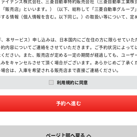
ファイナンス株式会社、三菱自動車特約販売会社（三菱自動車工業株
、「販売店」といいます。）（以下、総称して「三菱自動車グループ
する情報（個人情報を含む。以下同じ。）の取扱い等について、定め
下、本サービス）申し込みは、日本国内にご在住の方に限らせていただ
予約内容についてご連絡をさせていただきます。ご予約状況によって
承ください。また、販売店が定める一定の期間が経過しても、ユーザ
みをキャンセルさせて頂く場合がございます。あらかじめご了承くだ
場合は、入庫を希望される販売店まで直接ご連絡ください。

た場合には、ご予約をキャンセルさせていただく場合がありますので
利用規約に同意
合せください。

および年末年始、ゴールデンウイーク連休、夏期休暇の時期にはご要
い。

予約へ進む
ービスの実施によって取得する個人情報については、本規約に加えて
扱うものとします。

ページ上部へ戻る