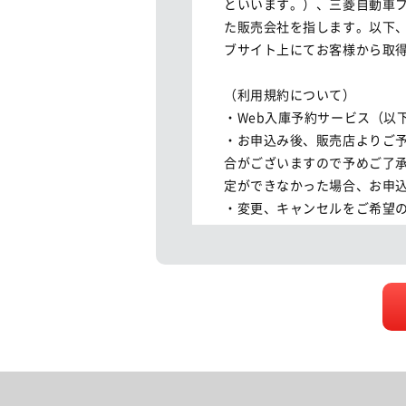
といいます。）、三菱自動車
た販売会社を指します。以下
ブサイト上にてお客様から取得
（利用規約について）

・Web入庫予約サービス（以
・お申込み後、販売店よりご
合がございますので予めご了
定ができなかった場合、お申込
・変更、キャンセルをご希望の
・ご連絡無く受付時間を過ぎ
を希望される販売店へ直接お問
・各販売店の定める定休日、
ございますので、ご了承くださ
（個人情報の取扱い）

三菱自動車グループは、本サ
取り扱い規約
に従い適切に取り