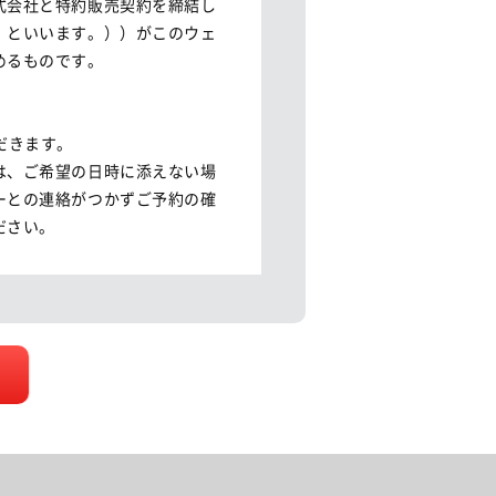
式会社と特約販売契約を締結し
」といいます。））がこのウェ
るものです。

きます。

は、ご希望の日時に添えない場
ーとの連絡がつかずご予約の確
さい。

、再度ご予約いただくか、入庫
望の日時に対応できない場合が
お客様から受領する個人情報の