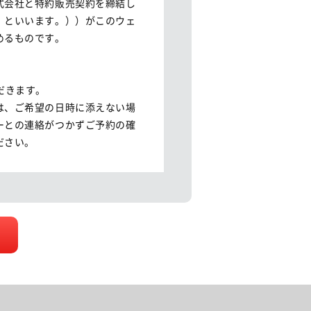
式会社と特約販売契約を締結し
」といいます。））がこのウェ
るものです。

きます。

は、ご希望の日時に添えない場
ーとの連絡がつかずご予約の確
さい。

、再度ご予約いただくか、入庫
望の日時に対応できない場合が
お客様から受領する個人情報の