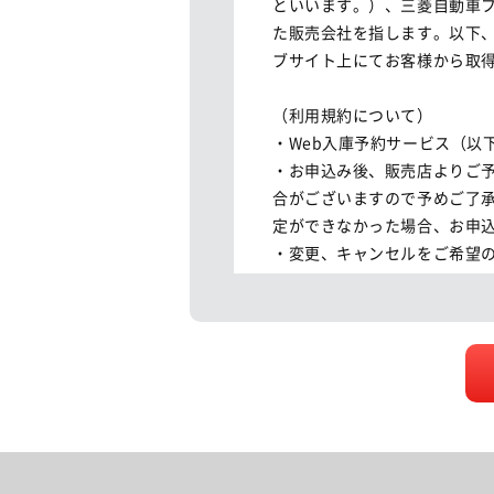
といいます。）、三菱自動車
た販売会社を指します。以下
ブサイト上にてお客様から取得
（利用規約について）

・Web入庫予約サービス（以
・お申込み後、販売店よりご
合がございますので予めご了
定ができなかった場合、お申込
・変更、キャンセルをご希望の
・ご連絡無く受付時間を過ぎ
を希望される販売店へ直接お問
・各販売店の定める定休日、
ございますので、ご了承くださ
（個人情報の取扱い）

三菱自動車グループは、本サ
取り扱い規約
に従い適切に取り