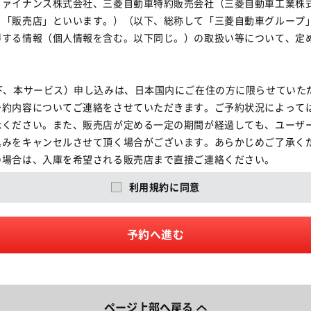
ファイナンス株式会社、三菱自動車特約販売会社（三菱自動車工業株
、「販売店」といいます。）（以下、総称して「三菱自動車グループ
する情報（個人情報を含む。以下同じ。）の取扱い等について、定め
下、本サービス）申し込みは、日本国内にご在住の方に限らせていただ
予約内容についてご連絡をさせていただきます。ご予約状況によって
承ください。また、販売店が定める一定の期間が経過しても、ユーザ
みをキャンセルさせて頂く場合がございます。あらかじめご了承くだ
場合は、入庫を希望される販売店まで直接ご連絡ください。

た場合には、ご予約をキャンセルさせていただく場合がありますので
利用規約に同意
合せください。

および年末年始、ゴールデンウイーク連休、夏期休暇の時期にはご要
い。

予約へ進む
ービスの実施によって取得する個人情報については、本規約に加えて
扱うものとします。

ページ上部へ戻る